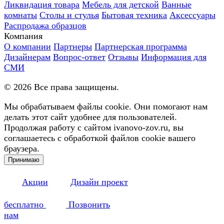
Ликвидация товара
Мебель для детской
Ванные
комнаты
Столы и стулья
Бытовая техника
Аксессуары
Распродажа образцов
Компания
О компании
Партнеры
Партнерская программа
Дизайнерам
Вопрос-ответ
Отзывы
Информация для
СМИ
©
2026
Все права защищены.
Мы обрабатываем файлы cookie. Они помогают нам
делать этот сайт удобнее для пользователей.
Продолжая работу с сайтом ivanovo-zov.ru, вы
соглашаетесь с обработкой файлов cookie вашего
браузера.
Принимаю
Акции
Дизайн проект
бесплатно
Позвонить
нам