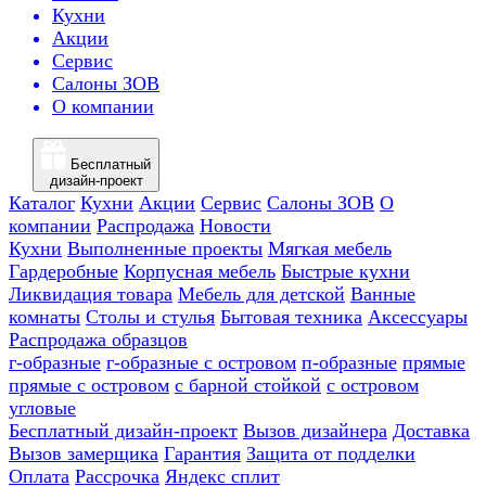
Кухни
Акции
Сервис
Салоны ЗОВ
О компании
Бесплатный
дизайн-проект
Каталог
Кухни
Акции
Сервис
Салоны ЗОВ
О
компании
Распродажа
Новости
Кухни
Выполненные проекты
Мягкая мебель
Гардеробные
Корпусная мебель
Быстрые кухни
Ликвидация товара
Мебель для детской
Ванные
комнаты
Столы и стулья
Бытовая техника
Аксессуары
Распродажа образцов
г-образные
г-образные с островом
п-образные
прямые
прямые с островом
с барной стойкой
с островом
угловые
Бесплатный дизайн-проект
Вызов дизайнера
Доставка
Вызов замерщика
Гарантия
Защита от подделки
Оплата
Рассрочка
Яндекс сплит