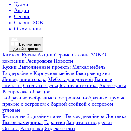
Кухни
Акции
Сервис
Салоны ЗОВ
О компании
Бесплатный
дизайн-проект
Каталог
Кухни
Акции
Сервис
Салоны ЗОВ
О
компании
Распродажа
Новости
Кухни
Выполненные проекты
Мягкая мебель
Гардеробные
Корпусная мебель
Быстрые кухни
Ликвидация товара
Мебель для детской
Ванные
комнаты
Столы и стулья
Бытовая техника
Аксессуары
Распродажа образцов
г-образные
г-образные с островом
п-образные
прямые
прямые с островом
с барной стойкой
с островом
угловые
Бесплатный дизайн-проект
Вызов дизайнера
Доставка
Вызов замерщика
Гарантия
Защита от подделки
Оплата
Рассрочка
Яндекс сплит