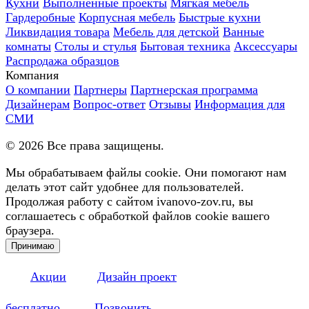
Кухни
Выполненные проекты
Мягкая мебель
Гардеробные
Корпусная мебель
Быстрые кухни
Ликвидация товара
Мебель для детской
Ванные
комнаты
Столы и стулья
Бытовая техника
Аксессуары
Распродажа образцов
Компания
О компании
Партнеры
Партнерская программа
Дизайнерам
Вопрос-ответ
Отзывы
Информация для
СМИ
©
2026
Все права защищены.
Мы обрабатываем файлы cookie. Они помогают нам
делать этот сайт удобнее для пользователей.
Продолжая работу с сайтом ivanovo-zov.ru, вы
соглашаетесь с обработкой файлов cookie вашего
браузера.
Принимаю
Акции
Дизайн проект
бесплатно
Позвонить