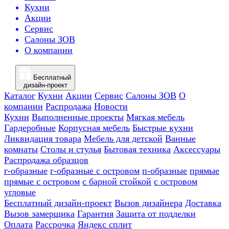
Кухни
Акции
Сервис
Салоны ЗОВ
О компании
Бесплатный
дизайн-проект
Каталог
Кухни
Акции
Сервис
Салоны ЗОВ
О
компании
Распродажа
Новости
Кухни
Выполненные проекты
Мягкая мебель
Гардеробные
Корпусная мебель
Быстрые кухни
Ликвидация товара
Мебель для детской
Ванные
комнаты
Столы и стулья
Бытовая техника
Аксессуары
Распродажа образцов
г-образные
г-образные с островом
п-образные
прямые
прямые с островом
с барной стойкой
с островом
угловые
Бесплатный дизайн-проект
Вызов дизайнера
Доставка
Вызов замерщика
Гарантия
Защита от подделки
Оплата
Рассрочка
Яндекс сплит