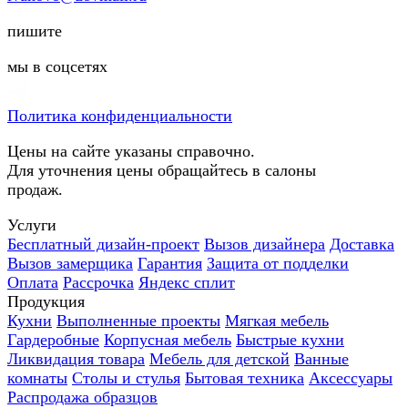
пишите
мы в соцсетях
Политика конфиденциальности
Цены на сайте указаны справочно.
Для уточнения цены обращайтесь в салоны
продаж.
Услуги
Бесплатный дизайн-проект
Вызов дизайнера
Доставка
Вызов замерщика
Гарантия
Защита от подделки
Оплата
Рассрочка
Яндекс сплит
Продукция
Кухни
Выполненные проекты
Мягкая мебель
Гардеробные
Корпусная мебель
Быстрые кухни
Ликвидация товара
Мебель для детской
Ванные
комнаты
Столы и стулья
Бытовая техника
Аксессуары
Распродажа образцов