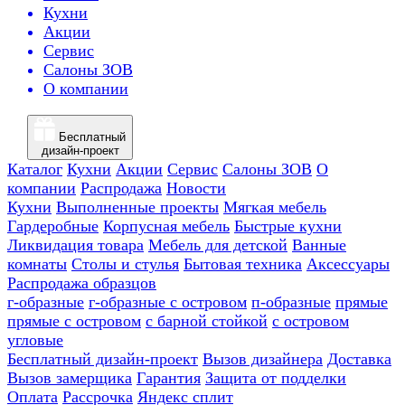
Кухни
Акции
Сервис
Салоны ЗОВ
О компании
Бесплатный
дизайн-проект
Каталог
Кухни
Акции
Сервис
Салоны ЗОВ
О
компании
Распродажа
Новости
Кухни
Выполненные проекты
Мягкая мебель
Гардеробные
Корпусная мебель
Быстрые кухни
Ликвидация товара
Мебель для детской
Ванные
комнаты
Столы и стулья
Бытовая техника
Аксессуары
Распродажа образцов
г-образные
г-образные с островом
п-образные
прямые
прямые с островом
с барной стойкой
с островом
угловые
Бесплатный дизайн-проект
Вызов дизайнера
Доставка
Вызов замерщика
Гарантия
Защита от подделки
Оплата
Рассрочка
Яндекс сплит