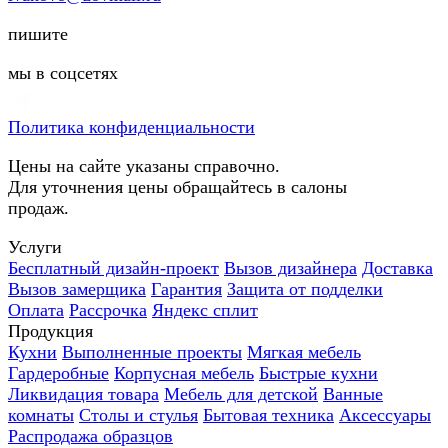
пишите
мы в соцсетях
Политика конфиденциальности
Цены на сайте указаны справочно.
Для уточнения цены обращайтесь в салоны
продаж.
Услуги
Бесплатный дизайн-проект
Вызов дизайнера
Доставка
Вызов замерщика
Гарантия
Защита от подделки
Оплата
Рассрочка
Яндекс сплит
Продукция
Кухни
Выполненные проекты
Мягкая мебель
Гардеробные
Корпусная мебель
Быстрые кухни
Ликвидация товара
Мебель для детской
Ванные
комнаты
Столы и стулья
Бытовая техника
Аксессуары
Распродажа образцов