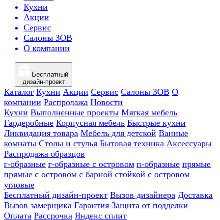
Кухни
Акции
Сервис
Салоны ЗОВ
О компании
Бесплатный
дизайн-проект
Каталог
Кухни
Акции
Сервис
Салоны ЗОВ
О
компании
Распродажа
Новости
Кухни
Выполненные проекты
Мягкая мебель
Гардеробные
Корпусная мебель
Быстрые кухни
Ликвидация товара
Мебель для детской
Ванные
комнаты
Столы и стулья
Бытовая техника
Аксессуары
Распродажа образцов
г-образные
г-образные с островом
п-образные
прямые
прямые с островом
с барной стойкой
с островом
угловые
Бесплатный дизайн-проект
Вызов дизайнера
Доставка
Вызов замерщика
Гарантия
Защита от подделки
Оплата
Рассрочка
Яндекс сплит