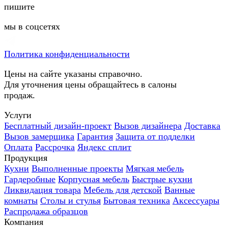
пишите
мы в соцсетях
Политика конфиденциальности
Цены на сайте указаны справочно.
Для уточнения цены обращайтесь в салоны
продаж.
Услуги
Бесплатный дизайн-проект
Вызов дизайнера
Доставка
Вызов замерщика
Гарантия
Защита от подделки
Оплата
Рассрочка
Яндекс сплит
Продукция
Кухни
Выполненные проекты
Мягкая мебель
Гардеробные
Корпусная мебель
Быстрые кухни
Ликвидация товара
Мебель для детской
Ванные
комнаты
Столы и стулья
Бытовая техника
Аксессуары
Распродажа образцов
Компания