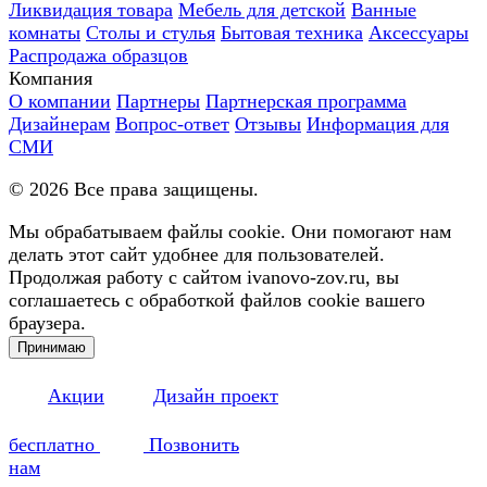
Ликвидация товара
Мебель для детской
Ванные
комнаты
Столы и стулья
Бытовая техника
Аксессуары
Распродажа образцов
Компания
О компании
Партнеры
Партнерская программа
Дизайнерам
Вопрос-ответ
Отзывы
Информация для
СМИ
©
2026
Все права защищены.
Мы обрабатываем файлы cookie. Они помогают нам
делать этот сайт удобнее для пользователей.
Продолжая работу с сайтом ivanovo-zov.ru, вы
соглашаетесь с обработкой файлов cookie вашего
браузера.
Принимаю
Акции
Дизайн проект
бесплатно
Позвонить
нам