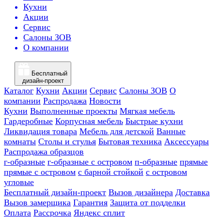
Кухни
Акции
Сервис
Салоны ЗОВ
О компании
Бесплатный
дизайн-проект
Каталог
Кухни
Акции
Сервис
Салоны ЗОВ
О
компании
Распродажа
Новости
Кухни
Выполненные проекты
Мягкая мебель
Гардеробные
Корпусная мебель
Быстрые кухни
Ликвидация товара
Мебель для детской
Ванные
комнаты
Столы и стулья
Бытовая техника
Аксессуары
Распродажа образцов
г-образные
г-образные с островом
п-образные
прямые
прямые с островом
с барной стойкой
с островом
угловые
Бесплатный дизайн-проект
Вызов дизайнера
Доставка
Вызов замерщика
Гарантия
Защита от подделки
Оплата
Рассрочка
Яндекс сплит