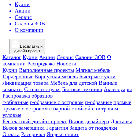
Кухни
Акции
Сервис
Салоны ЗОВ
О компании
Бесплатный
дизайн-проект
Каталог
Кухни
Акции
Сервис
Салоны ЗОВ
О
компании
Распродажа
Новости
Кухни
Выполненные проекты
Мягкая мебель
Гардеробные
Корпусная мебель
Быстрые кухни
Ликвидация товара
Мебель для детской
Ванные
комнаты
Столы и стулья
Бытовая техника
Аксессуары
Распродажа образцов
г-образные
г-образные с островом
п-образные
прямые
прямые с островом
с барной стойкой
с островом
угловые
Бесплатный дизайн-проект
Вызов дизайнера
Доставка
Вызов замерщика
Гарантия
Защита от подделки
Оплата
Рассрочка
Яндекс сплит