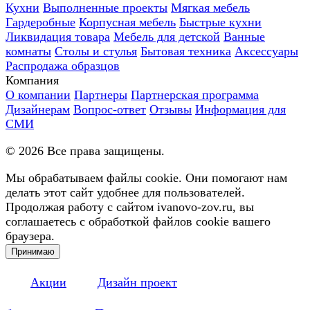
Кухни
Выполненные проекты
Мягкая мебель
Гардеробные
Корпусная мебель
Быстрые кухни
Ликвидация товара
Мебель для детской
Ванные
комнаты
Столы и стулья
Бытовая техника
Аксессуары
Распродажа образцов
Компания
О компании
Партнеры
Партнерская программа
Дизайнерам
Вопрос-ответ
Отзывы
Информация для
СМИ
©
2026
Все права защищены.
Мы обрабатываем файлы cookie. Они помогают нам
делать этот сайт удобнее для пользователей.
Продолжая работу с сайтом ivanovo-zov.ru, вы
соглашаетесь с обработкой файлов cookie вашего
браузера.
Принимаю
Акции
Дизайн проект