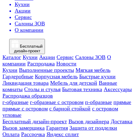
Кухни
Акции
Сервис
Салоны ЗОВ
О компании
Бесплатный
дизайн-проект
Каталог
Кухни
Акции
Сервис
Салоны ЗОВ
О
компании
Распродажа
Новости
Кухни
Выполненные проекты
Мягкая мебель
Гардеробные
Корпусная мебель
Быстрые кухни
Ликвидация товара
Мебель для детской
Ванные
комнаты
Столы и стулья
Бытовая техника
Аксессуары
Распродажа образцов
г-образные
г-образные с островом
п-образные
прямые
прямые с островом
с барной стойкой
с островом
угловые
Бесплатный дизайн-проект
Вызов дизайнера
Доставка
Вызов замерщика
Гарантия
Защита от подделки
Оплата
Рассрочка
Яндекс сплит