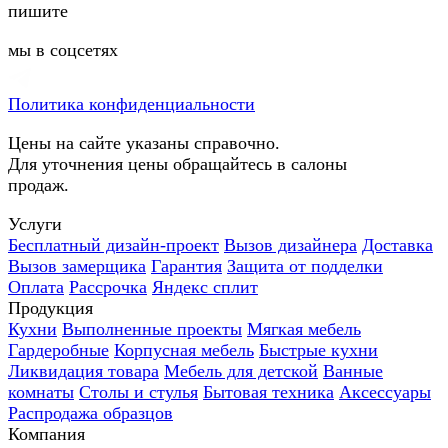
пишите
мы в соцсетях
Политика конфиденциальности
Цены на сайте указаны справочно.
Для уточнения цены обращайтесь в салоны
продаж.
Услуги
Бесплатный дизайн-проект
Вызов дизайнера
Доставка
Вызов замерщика
Гарантия
Защита от подделки
Оплата
Рассрочка
Яндекс сплит
Продукция
Кухни
Выполненные проекты
Мягкая мебель
Гардеробные
Корпусная мебель
Быстрые кухни
Ликвидация товара
Мебель для детской
Ванные
комнаты
Столы и стулья
Бытовая техника
Аксессуары
Распродажа образцов
Компания